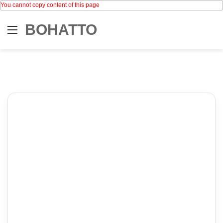
You cannot copy content of this page
BOHATTO
Menu
Se