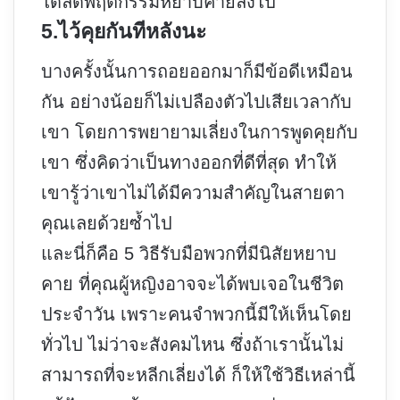
ได้ลดพฤติกรรมหยาบคายลงไป
5.ไว้คุยกันทีหลังนะ
บางครั้งนั้นการถอยออกมาก็มีข้อดีเหมือน
กัน อย่างน้อยก็ไม่เปลืองตัวไปเสียเวลากับ
เขา โดยการพยายามเลี่ยงในการพูดคุยกับ
เขา ซึ่งคิดว่าเป็นทางออกที่ดีที่สุด ทำให้
เขารู้ว่าเขาไม่ได้มีความสำคัญในสายตา
คุณเลยด้วยซ้ำไป
และนี่ก็คือ 5 วิธีรับมือพวกที่มีนิสัยหยาบ
คาย ที่คุณผู้หญิงอาจจะได้พบเจอในชีวิต
ประจำวัน เพราะคนจำพวกนี้มีให้เห็นโดย
ทั่วไป ไม่ว่าจะสังคมไหน ซึ่งถ้าเรานั้นไม่
สามารถที่จะหลีกเลี่ยงได้ ก็ให้ใช้วิธีเหล่านี้