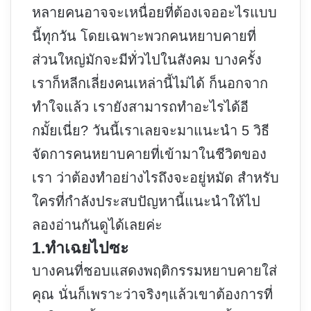
หลายคนอาจจะเหนื่อยที่ต้องเจออะไรแบบ
นี้ทุกวัน โดยเฉพาะพวกคนหยาบคายที่
ส่วนใหญ่มักจะมีทั่วไปในสังคม บางครั้ง
เราก็หลีกเลี่ยงคนเหล่านี้ไม่ได้ ก็นอกจาก
ทำใจแล้ว เรายังสามารถทำอะไรได้อี
กมั้ยเนี่ย? วันนี้เราเลยจะมาแนะนำ 5 วิธี
จัดการคนหยาบคายที่เข้ามาในชีวิตของ
เรา ว่าต้องทำอย่างไรถึงจะอยู่หมัด สำหรับ
ใครที่กำลังประสบปัญหานี้แนะนำให้ไป
ลองอ่านกันดูได้เลยค่ะ
1.ทำเฉยไปซะ
บางคนที่ชอบแสดงพฤติกรรมหยาบคายใส่
คุณ นั่นก็เพราะว่าจริงๆแล้วเขาต้องการที่