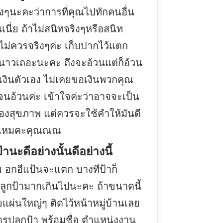
ิงๆนะคะว่าการที่คุณไปทักคนอื่น
นเนี่ย ถ้าไม่สนิทจริงๆหรือสนิท
ไม่ควรจริงๆค่ะ เก็บปากไว้แตก
นาวเถอะนะคะ ถึงจะอ้วนแต่ก็อ้วน
เงินตัวเอง ไม่เคยขอเงินพวกคุณ
จนอ้วนค่ะ เข้าใจค่ะว่าอาจจะเป็น
ื่องสุขภาพ แต่ควรจะใช้คำให้มันดี
ี้ไหมคะคุณณณ
้านะดีอย่างนั้นดีอย่างนี้
 อกอีแป้นจะแตก บางทีป้าก็
มลูกป้ามากเกินไปนะคะ ถ้าขนาดนี้
แผ่นใหญ่ๆ ติดไว้หน้าหมู่บ้านเลย
ารูปลูกป้า พร้อมชื่อ ตำแหน่งงาน