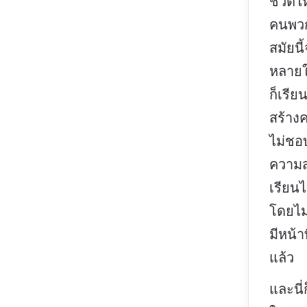
ชีวิตใ
คนพวกน
สมัยนี
หลายใ
ก็เรี
สร้าง
ไม่ชอบ
ความส
เรียนไ
โดยไม่
มีหน้า
แล้ว
และนี่