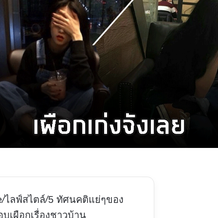
e
/
ไลฟ์สไตล์
/
5 ทัศนคติแย่ๆของ
บเผือกเรื่องชาวบ้าน