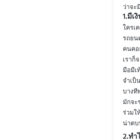
ว่าจะม
1.มีเง
ใครเคย
รถยนต์
คนคอยเ
เราก็
มือมีเ
จำเป็น
บางที
มักจะ
ร่วมให
น่าตบป
2.ทำไ