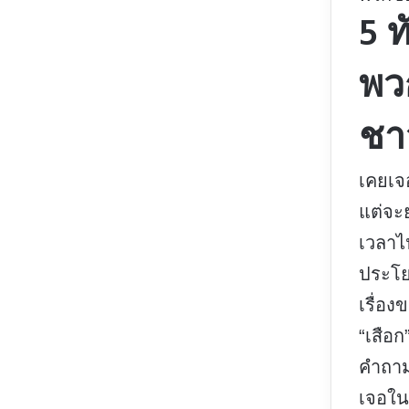
5 
พว
ชา
เคยเจ
แต่จะย
เวลาไป
ประโยช
เรื่อง
“เสือก
คำถาม
เจอใน