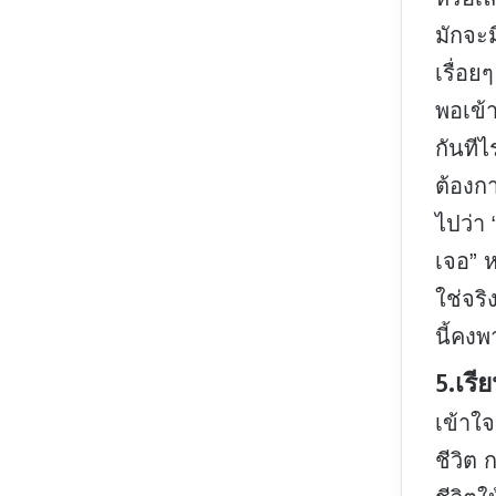
มักจะ
เรื่อ
พอเข้
กันทีไ
ต้องก
ไปว่า 
เจอ” ห
ใช่จริ
นี้คง
5.เรี
เข้าใ
ชีวิต