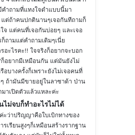
มีคำถามที่แทงใจดำแบบนี้มา
ยๆ แต่ถ้าคนปกตินานๆเจอกันทีถามก็
าใจ แต่คนที่เจอกันบ่อยๆ และเจอ
รก็ถามแต่คำถามเดิมๆเนี่ย
ารอะไรคะ!! ใจจริงก็อยากจะบอก
“ก็อยากมีเหมือนกัน แต่มันยังไม่
รือบางครั้งก็เพราะยังไม่เจอคนที่
งๆ ถ้ามันมีขายอยู่ในลาซาด้า ป่าน
พามาเปิดตัวแล้วแหละค่ะ
ยนไม่จบก็ทำอะไรไม่ได้
จค่ะว่าปริญญาคือใบเบิกทางของ
 การเรียนสูงๆก็เหมือนสร้างรากฐาน