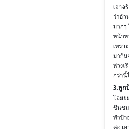
เอาจร
ว่าอ้ว
มากๆ 
หน้าห
เพราะ
มากิน
ห่วงเร
กว่าน
3.ลูกป
โอยยย
ชื่นช
ทำป้าย
ค่ะ เอ