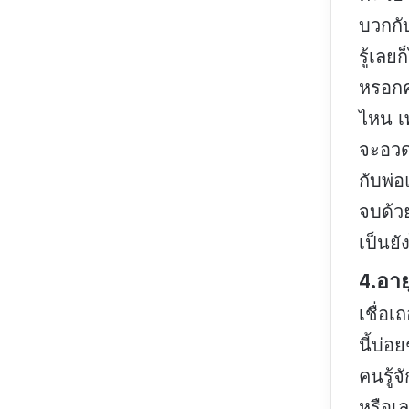
บวกกับ
รู้เลย
หรอกค่
ไหน เ
จะอวดใ
กับพ่
จบด้ว
เป็นยั
4.อาย
เชื่อ
นี้บ่อ
คนรู้จ
หรือเล