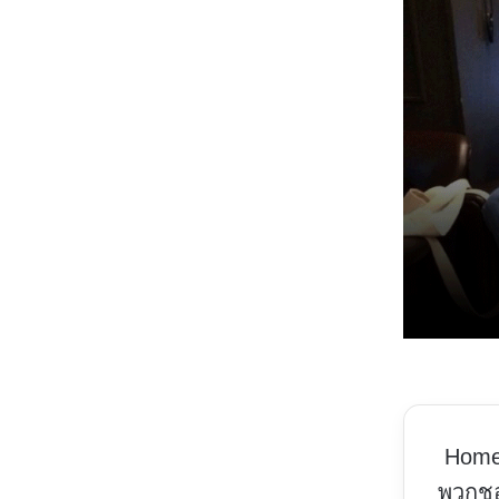
Hom
พวกชอ