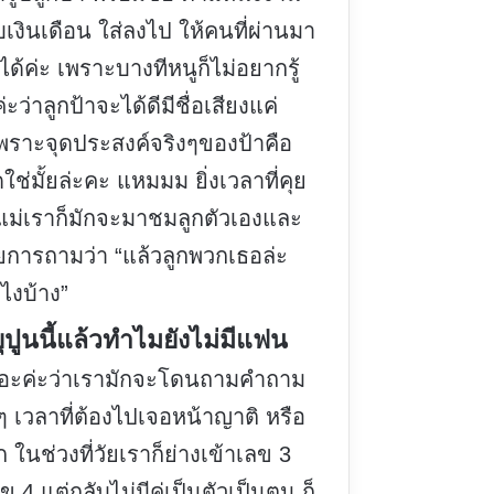
เงินเดือน ใส่ลงไป ให้คนที่ผ่านมา
ก็ได้ค่ะ เพราะบางทีหนูก็ไม่อยากรู้
ะว่าลูกป้าจะได้ดีมีชื่อเสียงแค่
พราะจุดประสงค์จริงๆของป้าคือ
ช่มั้ยล่ะคะ แหมมม ยิ่งเวลาที่คุย
อแม่เราก็มักจะมาชมลูกตัวเองและ
ยการถามว่า “แล้วลูกพวกเธอล่ะ
งไงบ้าง”
ุปูนนี้แล้วทำไมยังไม่มีแฟน
เถอะค่ะว่าเรามักจะโดนถามคำถาม
ยๆ เวลาที่ต้องไปเจอหน้าญาติ หรือ
ัก ในช่วงที่วัยเราก็ย่างเข้าเลข 3
ข 4 แต่กลับไม่มีคู่เป็นตัวเป็นตน ก็