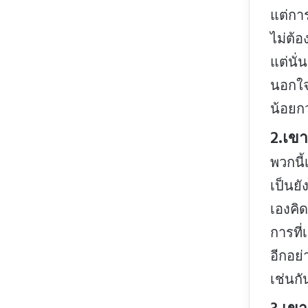
แต่กา
ไม่ต้
แต่นั
นอกใจ
น้อยก
2.เขา
พวกนี
เป็นยั
เองคิ
การที่
อีกอย่
เช่นกั