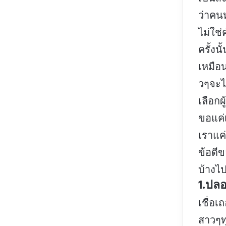
ว่าคนห
ไม่ใช
ครั้งน
เหมือน
วๆจะไ
เลือกผ
ขอแค่
เราแค่
ข้อดี
บ้างไ
1.ปล
เชื่อเ
สาวๆท