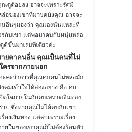
คุณดูด้อยลง อาจจะเพราะรัศมี
ล่อของเขาที่มาบดบังคุณ อาจจะ
นอื่นๆมองว่า คุณเองนั่นแหละที่
ควรกับเขา แต่พอมาคบกับหนุ่มหล่อ
ูดีขึ้นมาเลยทีเดียวค่ะ
ายตาคนอื่น คุณเป็นคนที่ไม่
ักใครจากภายนอก
ถอะค่ะว่าการที่คุณคบคนไม่หล่อมัก
สังคมเข้าใจได้สองอย่าง คือ คบ
จิตใจภายในกับคบเพราะเงินทอง
้ชาย ซึ่งหากคุณไม่ได้คบกับเขา
รื่องเงินทอง แต่คบเพราะเรื่อง
ภายในของเขาคุณก็ไม่ต้องร้อนตัว