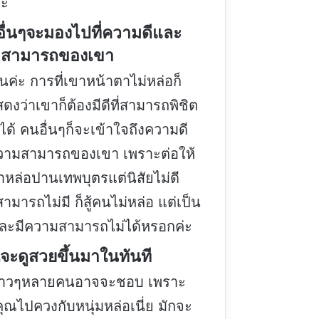
่ะ
อื่นๆจะมองไปที่ความดีและ
สามารถของเขา
ค่ะ การที่เขาหน้าตาไม่หล่อก็
ดงว่าเขาก็ต้องมีดีที่สามารถพิชิต
ด้ คนอื่นๆก็จะเข้าใจถึงความดี
ามสามารถของเขา เพราะต่อให้
าหล่อปานเทพบุตรแต่นิสัยไม่ดี
มารถไม่มี ก็สู้คนไม่หล่อ แต่เป็น
ละมีความสามารถไม่ได้หรอกค่ะ
จะดูสวยขึ้นมาในทันที
้สาวๆหลายคนอาจจะชอบ เพราะ
คุณไปควงกับหนุ่มหล่อเนี่ย มักจะ