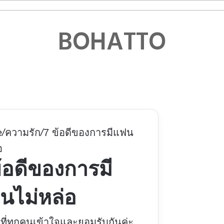
BOHATTO
e
/
ความรัก
/
7 ข้อดีของการมีแฟน
อ
ข้อดีของการมี
นไม่หล่อ
่งที่ทุกคนเข้าใจและยอมรับกันค่ะ