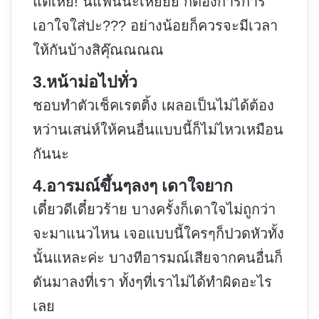
แต่เห้ย! นี่แฟนนะเห้ยยย ก็ต้องการการ
เอาใจใส่ปะ??? อย่างน้อยก็ควรจะมีเวลา
ให้กันบ้างสิคุ๊ณณณณ
3.หน้าม่อไปทั่ว
ชอบทำตัวเช็คเรตติ้ง เผลอเป็นไม่ได้ต้อง
หว่านเสน่ห์ให้คนอื่นแบบนี้ก็ไม่ไหวเหมือน
กันนะ
4.อารมณ์ขึ้นๆลงๆ เดาใจยาก
เดี๋ยวดีเดี๋ยวร้าย บางครั้งก็เดาใจไม่ถูกว่า
จะมาแนวไหน เจอแบบนี้ใครๆก็ปวดหัวทั้ง
นั้นแหละค่ะ บางทีอารมณ์เสียจากคนอื่นก็
ดันมาลงที่เรา ทั้งๆที่เราไม่ได้ทำผิดอะไร
เลย