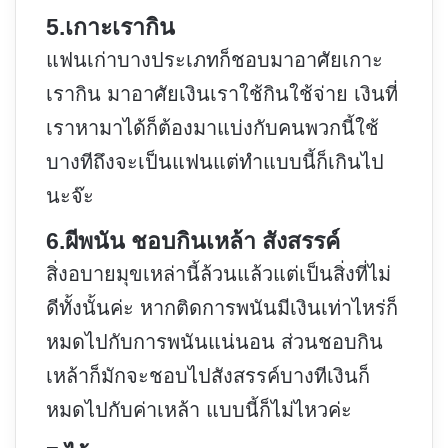
5.เกาะเรากิน
แฟนเก่าบางประเภทก็ชอบมาอาศัยเกาะ
เรากิน มาอาศัยเงินเราใช้กินใช้จ่าย เงินที่
เราหามาได้ก็ต้องมาแบ่งกับคนพวกนี้ใช้
บางทีถึงจะเป็นแฟนแต่ทำแบบนี้ก็เกินไป
นะจ๊ะ
6.ผีพนัน ชอบกินเหล้า สังสรรค์
สิ่งอบายมุขเหล่านี้ล้วนแล้วแต่เป็นสิ่งที่ไม่
ดีทั้งนั้นค่ะ หากติดการพนันมีเงินเท่าไหร่ก็
หมดไปกับการพนันแน่นอน ส่วนชอบกิน
เหล้าก็มักจะชอบไปสังสรรค์บางทีเงินก็
หมดไปกับค่าเหล้า แบบนี้ก็ไม่ไหวค่ะ