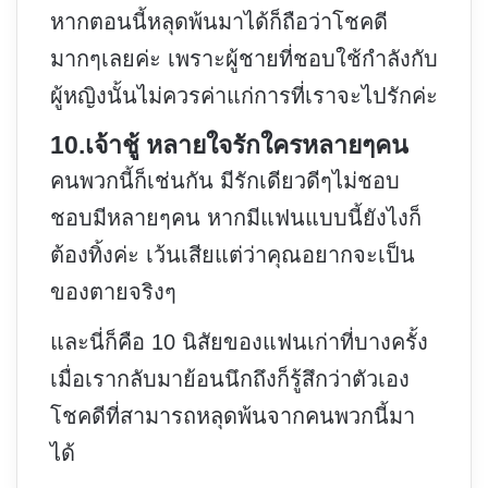
หากตอนนี้หลุดพ้นมาได้ก็ถือว่าโชคดี
มากๆเลยค่ะ เพราะผู้ชายที่ชอบใช้กำลังกับ
ผู้หญิงนั้นไม่ควรค่าแก่การที่เราจะไปรักค่ะ
10.เจ้าชู้ หลายใจรักใครหลายๆคน
คนพวกนี้ก็เช่นกัน มีรักเดียวดีๆไม่ชอบ
ชอบมีหลายๆคน หากมีแฟนแบบนี้ยังไงก็
ต้องทิ้งค่ะ เว้นเสียแต่ว่าคุณอยากจะเป็น
ของตายจริงๆ
และนี่ก็คือ 10 นิสัยของแฟนเก่าที่บางครั้ง
เมื่อเรากลับมาย้อนนึกถึงก็รู้สึกว่าตัวเอง
โชคดีที่สามารถหลุดพ้นจากคนพวกนี้มา
ได้