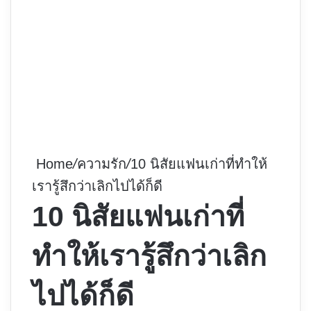
Home
/
ความรัก
/
10 นิสัยแฟนเก่าที่ทำให้
เรารู้สึกว่าเลิกไปได้ก็ดี
10 นิสัยแฟนเก่าที่
ทำให้เรารู้สึกว่าเลิก
ไปได้ก็ดี