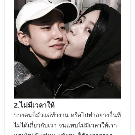
2.ไม่มีเวลาให้
บางคนก็มัวแต่ทำงาน หรือไปทำอย่างอื่นที่
ไม่ได้เกี่ยวกับเรา จนแทบไม่มีเวลาให้เรา