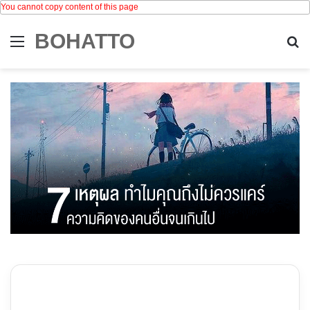
You cannot copy content of this page
BOHATTO
Menu
Se