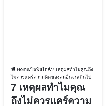
Home
/
ไลฟ์สไตล์
/
7 เหตุผลทำไมคุณถึง
ไม่ควรแคร์ความคิดของคนอื่นจนเกินไป
7 เหตุผลทำไมคุณ
ถึงไม่ควรแคร์ความ