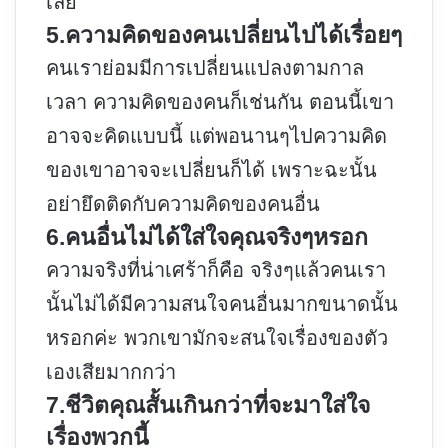
เลย
5.ความคิดของคนเปลี่ยนไปได้เรื่อยๆ
คนเราย่อมมีการเปลี่ยนแปลงตามกาล
เวลา ความคิดของคนก็เช่นกัน ตอนนี้เขา
อาจจะคิดแบบนี้ แต่พอนานๆไปความคิด
ของเขาอาจจะเปลี่ยนก็ได้ เพราะฉะนั้น
อย่ายึดติดกับความคิดของคนอื่น
6.คนอื่นไม่ได้ใส่ใจคุณจริงๆหรอก
ความจริงที่น่าเศร้าก็คือ จริงๆแล้วคนเรา
นั้นไม่ได้มีความสนใจคนอื่นมากขนาดนั้น
หรอกค่ะ พวกเขามักจะสนใจเรื่องของตัว
เองเสียมากกว่า
7.ชีวิตคุณสั้นเกินกว่าที่จะมาใส่ใจ
เรื่องพวกนี้