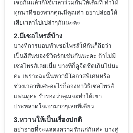
เจอกันแล้วก็ใช้เวลาร่วมกันให้เต็มที่ ทำให้
ทุกนาทีของพวกคุณมีคุณค่า อย่าปล่อยให้
เสียเวลาไปเปล่าๆกันนะคะ
2.มีเซอไพรส์บ้าง
บางทีการแอบทำเซอไพรส์ให้กันก็ถือว่า
เป็นสีสันของชีวิตรักเช่นกันนะคะ ถ้าไม่มี
เซอไพรส์เลยเนี่ย บางทีก็ดูจืดชืดเกินไปนะ
คะ เพราะฉะนั้นหากมีโอกาสพิเศษหรือ
ช่วงเวลาพิเศษอะไรก็ลองหาวิธีเซอไพรส์
แฟนดูค่ะ รับรองว่าคุณจะทำให้เขา
ประหลาดใจเอามากๆเลยทีเดียว
3.หวานให้เป็นเรื่องปกติ
อย่าอายที่จะแสดงความรักแก่กันค่ะ บางคู่