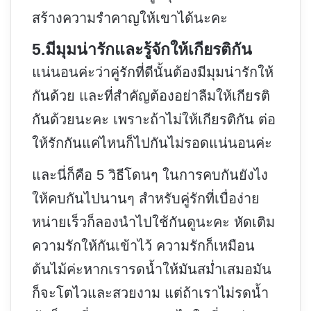
สร้างความรำคาญให้เขาได้นะคะ
5.มีมุมน่ารักและรู้จักให้เกียรติกัน
แน่นอนค่ะว่าคู่รักที่ดีนั้นต้องมีมุมน่ารักให้
กันด้วย และที่สำคัญต้องอย่าลืมให้เกียรติ
กันด้วยนะคะ เพราะถ้าไม่ให้เกียรติกัน ต่อ
ให้รักกันแค่ไหนก็ไปกันไม่รอดแน่นอนค่ะ
และนี่ก็คือ 5 วิธีโดนๆ ในการคบกันยังไง
ให้คบกันไปนานๆ สำหรับคู่รักที่เบื่อง่าย
หน่ายเร็วก็ลองนำไปใช้กันดูนะคะ หัดเติม
ความรักให้กันเข้าไว้ ความรักก็เหมือน
ต้นไม้ค่ะหากเรารดน้ำให้มันสม่ำเสมอมัน
ก็จะโตไวและสวยงาม แต่ถ้าเราไม่รดน้ำ