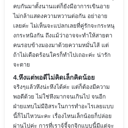
คบกันมาตั้งนานแต่ก็ยังมีอาการเขินอาย
ไม่กล้าแสดงความหวานต่อกัน อย่าอาย
เลยค่ะ ไม่เห็นจะแปลกเลยที่คู่รักจะกระหนุ
งกระหนิงกัน ถึงแม้ว่าอาจจะทำให้สายตา
คนรอบข้างมองมาด้วยความหมั่นไส้ แต่
ถ้าไม่เดือดร้อนใครก็ทำไปเถอะค่ะ น่ารัก
จะตาย
4.หึงแต่พอดีไม่คิดเล็กคิดน้อย
จริงๆแล้วหึงน่ะหึงได้ค่ะ แต่ก็ต้องมีความ
พอดีด้วย ไม่ใช่หึงมากจนเกินไป จนอีก
ฝ่ายแทบไม่มีอิสระในการทำอะไรเลยแบบ
นี้ก็ไม่ไหวนะคะ เรื่องไหนเล็กน้อยก็ปล่อย
ผ่านไปค่ะ การที่เราจู้จี้จุกจิกแบบนี้มีแต่จะ