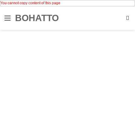
You cannot copy content of this page
BOHATTO
Menu
Se