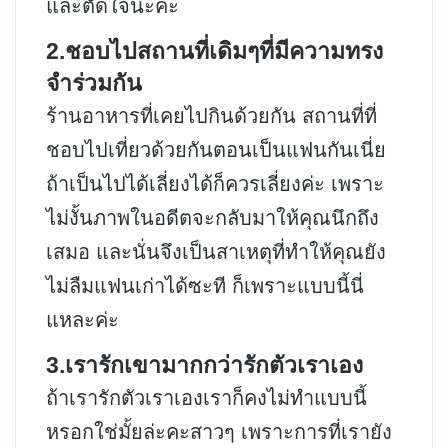
และตัดใจนะคะ
2.ชอบไปสถานที่เดิมๆที่มีความทรง
จำร่วมกัน
ร้านอาหารที่เคยไปกินด้วยกัน สถานที่ที่
ชอบไปเที่ยวด้วยกันตอนเป็นแฟนกันเนี่ย
ถ้าเป็นไปได้เลี่ยงได้ก็ควรเลี่ยงค่ะ เพราะ
ไม่งั้นภาพในอดีตจะกลับมาให้คุณนึกถึง
เสมอ และนั่นจึงเป็นสาเหตุที่ทำให้คุณยัง
ไม่ลืมแฟนเก่าได้ซะที ก็เพราะแบบนี้นี่
แหละค่ะ
3.เรารักเขามากกว่ารักตัวเราเอง
ถ้าเรารักตัวเราเองเราก็คงไม่ทำแบบนี้
หรอกใช่มั้ยล่ะคะสาวๆ เพราะการที่เรายัง