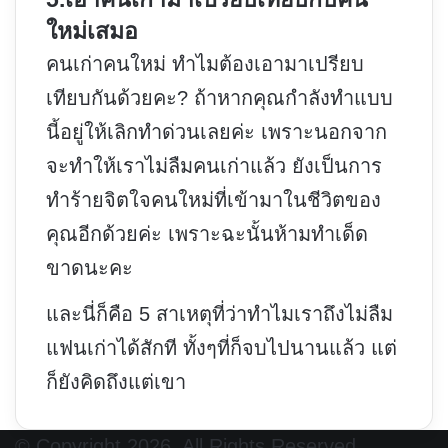
ใหม่เสมอ
คนเก่าคนใหม่ ทำไมต้องเอามาเปรียบ
เทียบกันด้วยคะ? ถ้าหากคุณกำลังทำแบบ
นี้อยู่ให้เลิกทำด่วนเลยค่ะ เพราะนอกจาก
จะทำให้เราไม่ลืมคนเก่าแล้ว ยังเป็นการ
ทำร้ายจิตใจคนใหม่ที่เข้ามาในชีวิตของ
คุณอีกด้วยค่ะ เพราะฉะนั้นห้ามทำเด็ด
ขาดนะคะ
และนี่ก็คือ 5 สาเหตุที่ว่าทำไมเราถึงไม่ลืม
แฟนเก่าได้สักที ทั้งๆที่ก็จบไปนานแล้ว แต่
ก็ยังคิดถึงแต่เขา
© Copyright 2026, All Rights Reserved