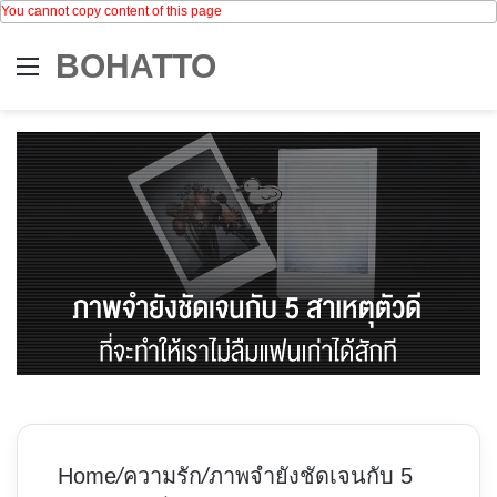
You cannot copy content of this page
BOHATTO
Menu
Se
Home
/
ความรัก
/
ภาพจำยังชัดเจนกับ 5