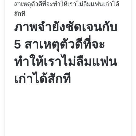
สาเหตุตัวดีที่จะทำให้เราไม่ลืมแฟนเก่าได้
สักที
ภาพจำยังชัดเจนกับ
5 สาเหตุตัวดีที่จะ
ทำให้เราไม่ลืมแฟน
เก่าได้สักที