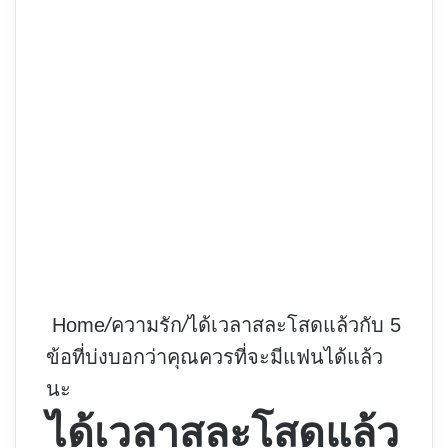
Home
/
ความรัก
/
ได้เวลาสละโสดแล้วกับ 5
ข้อที่บ่งบอกว่าคุณควรที่จะมีแฟนได้แล้ว
นะ
ได้เวลาสละโสดแล้ว