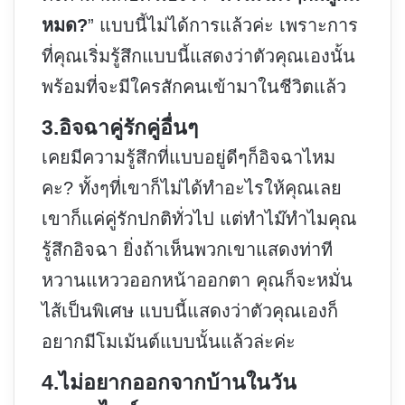
หมด?
” แบบนี้ไม่ได้การแล้วค่ะ เพราะการ
ที่คุณเริ่มรู้สึกแบบนี้แสดงว่าตัวคุณเองนั้น
พร้อมที่จะมีใครสักคนเข้ามาในชีวิตแล้ว
3.อิจฉาคู่รักคู่อื่นๆ
เคยมีความรู้สึกที่แบบอยู่ดีๆก็อิจฉาไหม
คะ? ทั้งๆที่เขาก็ไม่ได้ทำอะไรให้คุณเลย
เขาก็แค่คู่รักปกติทั่วไป แต่ทำไม๊ทำไมคุณ
รู้สึกอิจฉา ยิ่งถ้าเห็นพวกเขาแสดงท่าที
หวานแหววออกหน้าออกตา คุณก็จะหมั่น
ไส้เป็นพิเศษ แบบนี้แสดงว่าตัวคุณเองก็
อยากมีโมเม้นต์แบบนั้นแล้วล่ะค่ะ
4.ไม่อยากออกจากบ้านในวัน