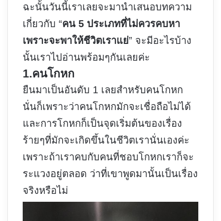
ฉะนั้นวันนี้เราเลยจะมานำเสนอบทความ
เกี่ยวกับ “
คน 5 ประเภทที่ไม่ควรคบหา
เพราะจะพาให้ชีวิตเราแย่
” จะมีอะไรบ้าง
นั้นเราไปอ่านพร้อมๆกันเลยค่ะ
1.คนโกหก
ยืนมาเป็นอันดับ 1 เลยสำหรับคนโกหก
นั่นก็เพราะว่าคนโกหกมักจะเชื่อถือไม่ได้
และการโกหกก็เป็นจุดเริ่มต้นของเรื่อง
ร้ายๆที่มักจะเกิดขึ้นในชีวิตเรานั่นเองค่ะ
เพราะถ้าเราคบกับคนที่ชอบโกหกเราก็จะ
ระแวงอยู่ตลอด ว่าที่เขาพูดมานั้นเป็นเรื่อง
จริงหรือไม่