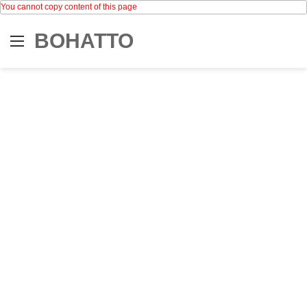
You cannot copy content of this page
BOHATTO
Menu
Se