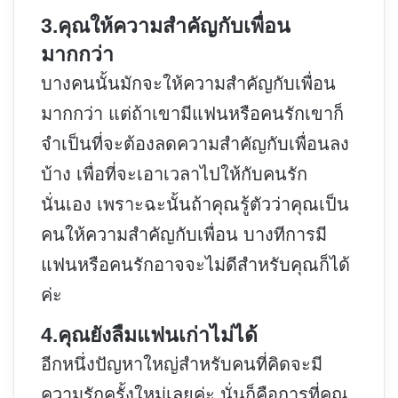
3.คุณให้ความสำคัญกับเพื่อน
มากกว่า
บางคนนั้นมักจะให้ความสำคัญกับเพื่อน
มากกว่า แต่ถ้าเขามีแฟนหรือคนรักเขาก็
จำเป็นที่จะต้องลดความสำคัญกับเพื่อนลง
บ้าง เพื่อที่จะเอาเวลาไปให้กับคนรัก
นั่นเอง เพราะฉะนั้นถ้าคุณรู้ตัวว่าคุณเป็น
คนให้ความสำคัญกับเพื่อน บางทีการมี
แฟนหรือคนรักอาจจะไม่ดีสำหรับคุณก็ได้
ค่ะ
4.คุณยังลืมแฟนเก่าไม่ได้
อีกหนึ่งปัญหาใหญ่สำหรับคนที่คิดจะมี
ความรักครั้งใหม่เลยค่ะ นั่นก็คือการที่คุณ