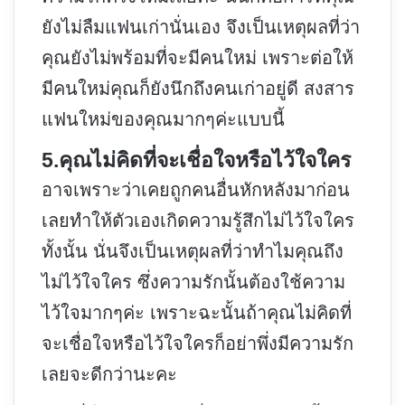
ยังไม่ลืมแฟนเก่านั่นเอง จึงเป็นเหตุผลที่ว่า
คุณยังไม่พร้อมที่จะมีคนใหม่ เพราะต่อให้
มีคนใหม่คุณก็ยังนึกถึงคนเก่าอยู่ดี สงสาร
แฟนใหม่ของคุณมากๆค่ะแบบนี้
5.คุณไม่คิดที่จะเชื่อใจหรือไว้ใจใคร
อาจเพราะว่าเคยถูกคนอื่นหักหลังมาก่อน
เลยทำให้ตัวเองเกิดความรู้สึกไม่ไว้ใจใคร
ทั้งนั้น นั่นจึงเป็นเหตุผลที่ว่าทำไมคุณถึง
ไม่ไว้ใจใคร ซึ่งความรักนั้นต้องใช้ความ
ไว้ใจมากๆค่ะ เพราะฉะนั้นถ้าคุณไม่คิดที่
จะเชื่อใจหรือไว้ใจใครก็อย่าพึ่งมีความรัก
เลยจะดีกว่านะคะ