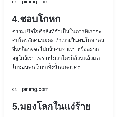
cr.
i.pinimg.com
4.ชอบโกหก
ความเชื่อใจคือสิ่งที่จำเป็นในการที่เราจะ
คบใครสักคนนะคะ ถ้าเราเป็นคนโกหกคน
อื่นๆก็อาจจะไม่กล้าคบหาเรา หรืออยาก
อยู่ใกล้เรา เพราะไม่ว่าใครก็ล้วนแล้วแต่
ไม่ชอบคนโกหกทั้งนั้นแหละค่ะ
cr.
i.pinimg.com
5.มองโลกในแง่ร้าย