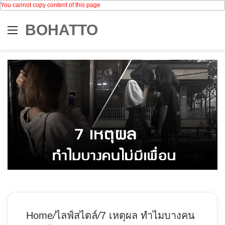
You cannot copy content of this page
BOHATTO
Menu
Se
Home
/
ไลฟ์สไตล์
/
7 เหตุผล ทำไมบางคน