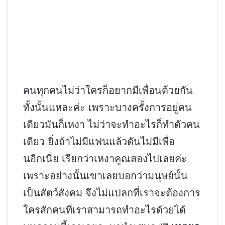
คนทุกคนไม่ว่าใครก็อยากมีเพื่อนด้วยกัน
ทั้งนั้นแหละค่ะ เพราะบางครั้งการอยู่คน
เดียวมันก็เหงา ไม่ว่าจะทำอะไรก็ทำตัวคน
เดียว ยิ่งถ้าไม่มีแฟนแล้วดันไม่มีเพื่อ
นอีกเนี่ย เรียกว่าเหงาคูณสองไปเลยค่ะ
เพราะอย่างนั้นเขาเลยบอกว่ามนุษย์นั้น
เป็นสัตว์สังคม จึงไม่แปลกที่เราจะต้องการ
ใครสักคนที่เราสามารถทำอะไรด้วยได้