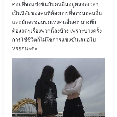
คอยที่จะแข่งขันกับคนอื่นอยู่ตลอดเวลา
เป็นนิสัยของคนที่ต้องการที่จะชนะคนอื่น
และมักจะชอบข่มเหงคนอื่นค่ะ บางทีก็
ต้องลดๆเรื่องพวกนี้ลงบ้าง เพราะบางครั้ง
การใช้ชีวิตก็ไม่ใช่การแข่งขันเสมอไป
หรอกนะคะ