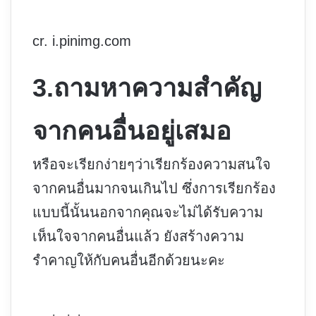
cr.
i.pinimg.com
3.ถามหาความสำคัญ
จากคนอื่นอยู่เสมอ
หรือจะเรียกง่ายๆว่าเรียกร้องความสนใจ
จากคนอื่นมากจนเกินไป ซึ่งการเรียกร้อง
แบบนี้นั้นนอกจากคุณจะไม่ได้รับความ
เห็นใจจากคนอื่นแล้ว ยังสร้างความ
รำคาญให้กับคนอื่นอีกด้วยนะคะ