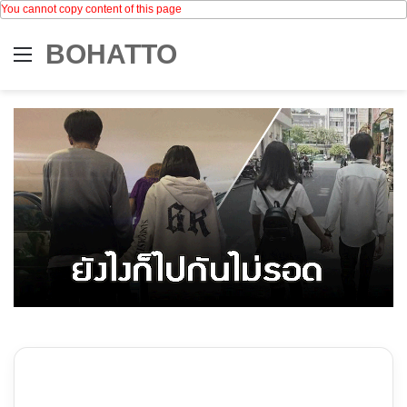
You cannot copy content of this page
BOHATTO
Menu
Se