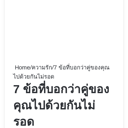
Home
/
ความรัก
/
7 ข้อที่บอกว่าคู่ของคุณ
ไปด้วยกันไม่รอด
7 ข้อที่บอกว่าคู่ของ
คุณไปด้วยกันไม่
รอด