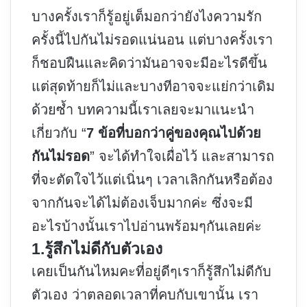
บางครั้งเราก็รู้อยู่เต็มอกว่ายังไงความรัก
ครั้งนี้ไปกันไม่รอดแน่นอน แต่บางครั้งเรา
ก็ชอบฝืนและคิดว่ามันอาจจะมีอะไรดีขึ้น
แต่สุดท้ายก็ไม่และบางทีอาจจะแย่กว่าเดิม
ด้วยซ้ำ บทความนี้เราเลยจะมาแนะนำ
เกี่ยวกับ “
7 ข้อที่บอกว่าคู่ของคุณไปด้วย
กันไม่รอด
” จะได้ทำใจเผื่อไว้ และสามารถ
ที่จะตัดใจไว้แต่เนิ่นๆ เวลาเลิกกันหรือต้อง
จากกันจะได้ไม่ต้องเจ็บมากค่ะ ซึ่งจะมี
อะไรบ้างนั้นเราไปอ่านพร้อมๆกันเลยค่ะ
1.รู้สึกไม่ดีกับตัวเอง
เคยเป็นกันไหมคะที่อยู่ดีๆเราก็รู้สึกไม่ดีกับ
ตัวเอง ว่าตลอดเวลาที่คบกับเขานั้น เรา