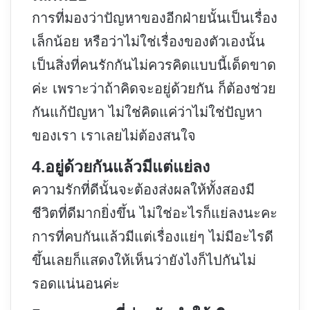
การที่มองว่าปัญหาของอีกฝ่ายนั้นเป็นเรื่อง
เล็กน้อย หรือว่าไม่ใช่เรื่องของตัวเองนั้น
เป็นสิ่งที่คนรักกันไม่ควรคิดแบบนี้เด็ดขาด
ค่ะ เพราะว่าถ้าคิดจะอยู่ด้วยกัน ก็ต้องช่วย
กันแก้ปัญหา ไม่ใช่คิดแค่ว่าไม่ใช่ปัญหา
ของเรา เราเลยไม่ต้องสนใจ
4.อยู่ด้วยกันแล้วมีแต่แย่ลง
ความรักที่ดีนั้นจะต้องส่งผลให้ทั้งสองมี
ชีวิตที่ดีมากยิ่งขึ้น ไม่ใช่อะไรก็แย่ลงนะคะ
การที่คบกันแล้วมีแต่เรื่องแย่ๆ ไม่มีอะไรดี
ขึ้นเลยก็แสดงให้เห็นว่ายังไงก็ไปกันไม่
รอดแน่นอนค่ะ