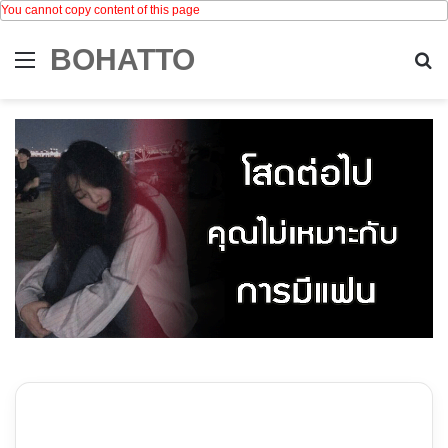
You cannot copy content of this page
BOHATTO
Menu
Se