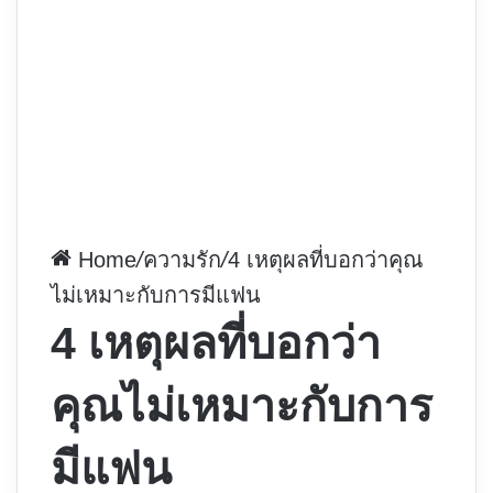
Home
/
ความรัก
/
4 เหตุผลที่บอกว่าคุณ
ไม่เหมาะกับการมีแฟน
4 เหตุผลที่บอกว่า
คุณไม่เหมาะกับการ
มีแฟน