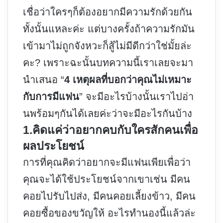
เชื่อว่าใครๆก็ต้องอยากมีความรักด้วยกัน
ทั้งนั้นแหละค่ะ แต่บางครั้งถ้าความรักมัน
เข้ามาไม่ถูกจังหวะก็สู้ไม่มีดีกว่าใช่มั้ยล่ะ
คะ? เพราะฉะนั้นบทความนี้เราเลยจะมา
นำเสนอ “
4 เหตุผลที่บอกว่าคุณไม่เหมาะ
กับการมีแฟน
” จะมีอะไรบ้างนั้นเราไปอ่า
นพร้อมๆกันได้เลยค่ะว่าจะมีอะไรกันบ้าง
1.คิดแค่ว่าอยากคบกับใครสักคนเพื่อ
ผลประโยชน์
การที่คุณคิดว่าอยากจะมีแฟนเพียเพื่อว่า
คุณจะได้ใช้ประโยชน์จากเขาเช่น มีคน
คอยไปรับไปส่ง, มีคนคอยเลี้ยงข้าว, มีคน
คอยซื้อของขวัญให้ อะไรทำนองนี้แล้วล่ะ