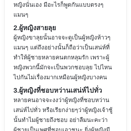
หญิงนั่นเอง มีอะไรก็พูดกันแบบตรงๆ
แมนๆ
2.ผู้หญิงสายลุย
ผู้หญิงขาลุยนั้นอาจจะดูเป็นผู้หญิงห้าวๆ
แมนๆ แต่ถึงอย่างนั้นก็ถือว่าเป็นเสน่ห์ที่
ทำให้ผู้ชายหลายคนตกหลุมรัก เพราะผู้
หญิงพวกนี้มักจะเป็นพวกชอบลุย ไปไหน
ไปกันไม่เรื่องมากเหมือนผู้หญิงบางคน
3.ผู้หญิงที่ชอบหว่านเสน่ห์ไปทั่ว
หลายคนอาจจะงงว่าผู้หญิงที่ชอบหว่าน
เสน่ห์ไปทั่ว หรือเรียกง่ายๆว่าผู้หญิงเจ้าชู้
นั้นทำไมผู้ชายถึงชอบ อย่าลืมนะคะว่า
ผู้ชายเป็นเพศที่ชอบเอาชนะ ยิ่งผู้หญิงมี