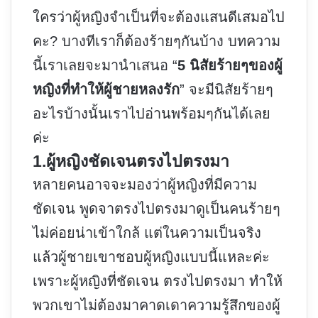
ใครว่าผู้หญิงจำเป็นที่จะต้องแสนดีเสมอไป
คะ? บางทีเราก็ต้องร้ายๆกันบ้าง บทความ
นี้เราเลยจะมานำเสนอ “
5 นิสัยร้ายๆของผู้
หญิงที่ทำให้ผู้ชายหลงรัก
” จะมีนิสัยร้ายๆ
อะไรบ้างนั้นเราไปอ่านพร้อมๆกันได้เลย
ค่ะ
1.ผู้หญิงชัดเจนตรงไปตรงมา
หลายคนอาจจะมองว่าผู้หญิงที่มีความ
ชัดเจน พูดจาตรงไปตรงมาดูเป็นคนร้ายๆ
ไม่ค่อยน่าเข้าใกล้ แต่ในความเป็นจริง
แล้วผู้ชายเขาชอบผู้หญิงแบบนี้แหละค่ะ
เพราะผู้หญิงที่ชัดเจน ตรงไปตรงมา ทำให้
พวกเขาไม่ต้องมาคาดเดาความรู้สึกของผู้