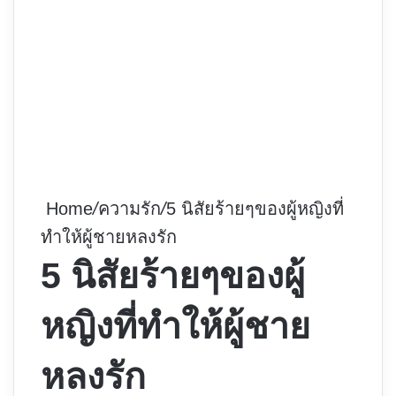
Home
/
ความรัก
/
5 นิสัยร้ายๆของผู้หญิงที่
ทำให้ผู้ชายหลงรัก
5 นิสัยร้ายๆของผู้
หญิงที่ทำให้ผู้ชาย
หลงรัก