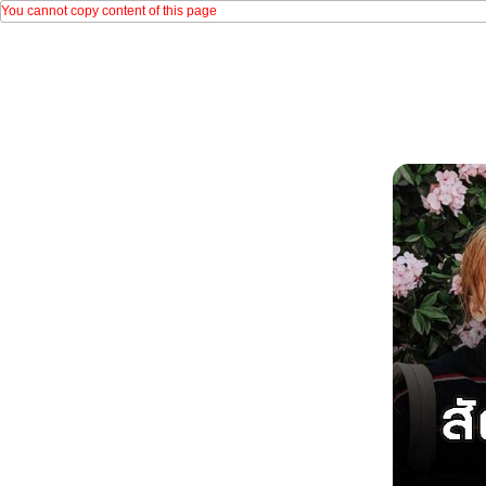
You cannot copy content of this page