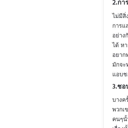
2.กา
ไม่มีส
การแส
อย่าง
ได้ ห
อยากทำ
มักจะ
แอบชอ
3.ชอ
บางคร
พวกเข
คนๆนั