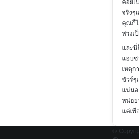
คอยเป็
จริงๆแ
คุณก็ไ
ห่วงเ
และนี่
แอบชอ
เหตุกา
ชัวร์
แน่นอน
หน่อย
แค่เพื
© Copyrig