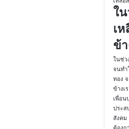
เหลือสั
ในว
เหล
ข้
ในช่ว
จนทำใ
ทอง จะ
ข้างเร
เพื่อน
ประสบ
สังคม
ต้องก