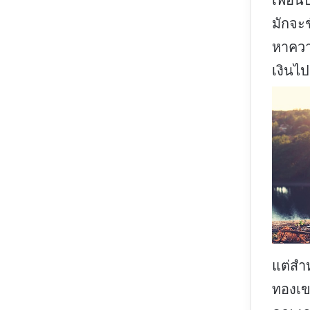
มักจะช
หาควา
เงินไป
แต่สำห
ทองเข