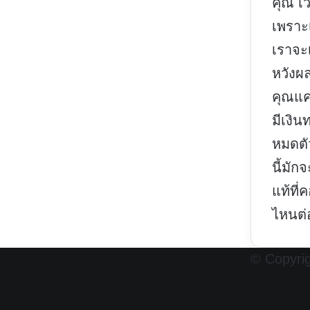
คุณ เว
เพราะ
เราจะเ
หวังผ
คุณแค
มีเงิน
หมดตั
นี้มัก
แท้ที่
ไหนต่
© Copyrig
Facebook
X