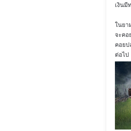
เงินมี
ในยามท
จะคอย
คอยปล
ต่อไป