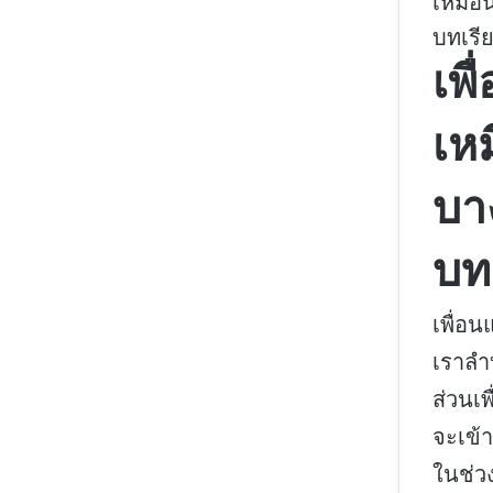
เหมือ
บทเรี
เพ
เห
บา
บท
เพื่อน
เราลำ
ส่วนเพ
จะเข้
ในช่ว