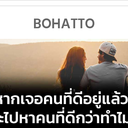
BOHATTO