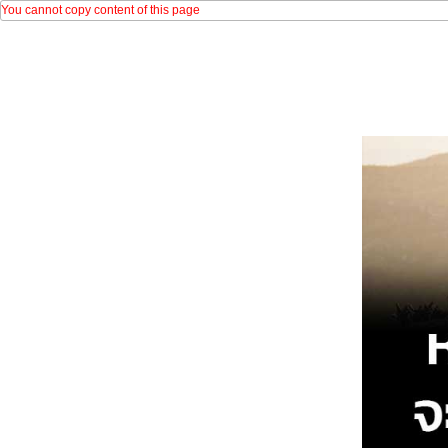
You cannot copy content of this page