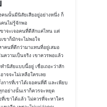
ย
นนั้นมีนิสัยเสียอยู่อย่างหนึ่ง ก็
นคนไม่รู้จักพอ
เขาจะเจอคนที่ดีสักแค่ไหน แต่
ายเขาก็มักจะไม่พอใจ
าคนที่ดีกว่ามาแทนที่อยู่เสมอ
ี่ในความเป็นจริง เขาควรพอแล้ว
ทำนิสัยแบบนี้อยู่ เชื่อเถอะว่าสัก
ณอาจจะไม่เหลือใครเลย
้งการที่เราได้เจอคนที่ดี และเพียบ
ุกอย่างนั้นเราก็ควรจะหยุด
ที่เขาได้แล้ว ไม่ควรที่จะหาใคร
เขาอีก เพราะไม่แน่ว่าคุณ