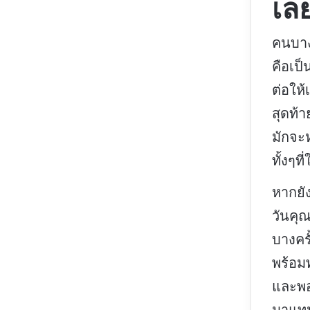
เล
คนบางค
คือเป็
ต่อให้
สุดท้
มักจะห
ทั้งๆท
หากยัง
วันคุ
บางครั
พร้อมท
และพอ
มาแทน