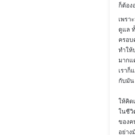
ก็ต้อ
เพราะ
ดูแล ท
ครอบค
ทำให้บ
มากแค
เราก็แ
กับมัน
ให้คิด
ในชีวิ
ของคน
อย่างม