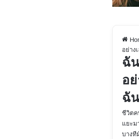
Ho
อย่าง
ฉัน
อย่
ฉั
ชีวิต
แยะม
บางทีม