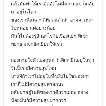
แล้วมันทำให้เราอึดอัดไม่มีความสุข ก็กลับ
มาอยู่ในโลก
ของเรานี่แหละ ดีที่สุดแล้วล่ะ อาจจะเหงา
ไปหน่อย แต่อย่างน้อย
มันก็ไม่ต้องรู้สึกอะไรกับเรื่องแย่ๆ ที่เขา
พยายามจะยัดเยียดให้เรา
ลองถามใจตัวเองดูนะ ว่าที่เรายืนอยู่ในทุก
วันนี้เรามีความสุขไหม
บางทีถ้าเราไปอยู่ในที่ๆมันไม่ใช่ของเรา
เราก็ไม่มีความสุขหรอกนะ
กลับมาอยู่ในที่ของเราดีกว่าเยอะ อย่าง
น้อยมันก็มีความสุขมากกว่า