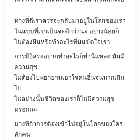
ทางที่ดีเราควรจะกลับมาอยู่ในโลกของเรา
ในแบบที่เราเป็นจะดีกว่านะ อย่างน้อยก็
ไม่ต้องฝืนหรือทำอะไรที่มันขัดใจเรา
การมีอิสระอยากทำอะไรก็ทำนี่แหละ มันมี
ความสุข
ไม่ต้องไปพยายามเอาใจคนอื่นจนมากเกิน
ไป
ไม่อย่างนั้นชีวิตของเราก็ไม่มีความสุข
หรอกนะ
บางทีถ้าการต้องเข้าไปอยู่ในโลกของใคร
สักคน